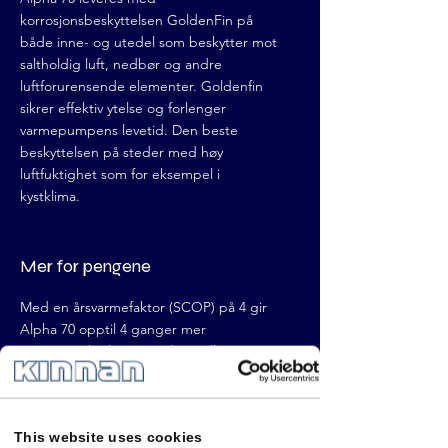
korrosjonsbeskyttelsen GoldenFin på
både inne- og utedel som beskytter mot
saltholdig luft, nedbør og andre
luftforurensende elementer. Goldenfin
sikrer effektiv ytelse og forlenger
varmepumpens levetid. Den beste
beskyttelsen på steder med høy
luftfuktighet som for eksempel i
kystklima.
Mer for pengene
Med en årsvarmefaktor (SCOP) på 4 gir
Alpha 70 opptil 4 ganger mer
varme per kWh enn tradisjonelle
elektriske varmeovner. Det betyr at for
hver krone brukt på strøm, får lokalet
maksimal effekt tilbake – et skikkelig løft
This website uses cookies
for både budsjett og bunnlinje.