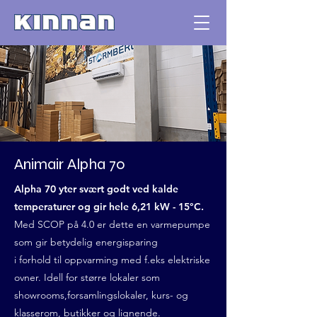
Animair Alpha 70
Alpha 70 yter svært godt ved kalde
temperaturer og gir hele 6,21 kW - 15°C.
Med SCOP på 4.0 er dette en varmepumpe
som gir betydelig energisparing
i forhold til oppvarming med f.eks elektriske
ovner. Idell for større lokaler som
showrooms,forsamlingslokaler, kurs- og
klasserom, butikker og lignende.