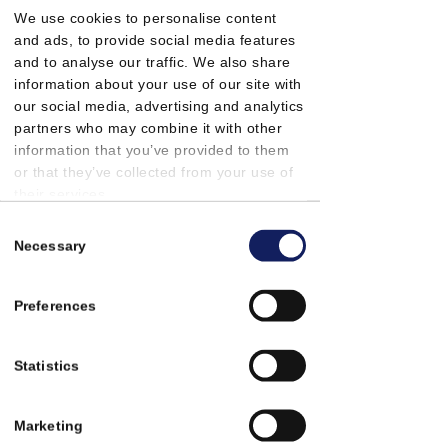
We use cookies to personalise content
and ads, to provide social media features
Finansiering
and to analyse our traffic. We also share
information about your use of our site with
Gjennom samarbeid med
Grenke Bank
our social media, advertising and analytics
tilbyr vi og våre installatører
partners who may combine it with other
finansiering i form av leasing for våre
information that you’ve provided to them
or that they’ve collected from your use of
industri varmepumper. Leasing gjør at
their services.
din bedrift kan optimalisere sitt
energiforbruk uten å belaste
Consent
driftskapitalen med en høy
Necessary
Selection
investeringskostnad.
Preferences
Statistics
"Vi er svært fornøyd med hvor raskt
varmepumpene klarer å varme opp hallen.
Når hallen benyttes til ballspill er det
Marketing
sjeldent behov for mer enn 13-14 grader,