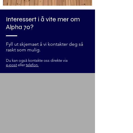
Interessert i å vite mer om
Alpha 70?
Fyll ut skjemaet å vi kontakter deg så
raskt som mulig.
Du kan også kontakte oss direkte via
e-post
eller
telefon.