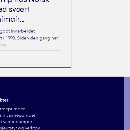
ed svært
nimair
 næring
 godt innarbeidet
rt i 1990. Siden den gang har
og...
kter
varmepumper
vann varmepumper
i var
mepumper
jeutstyr og v
erktøy