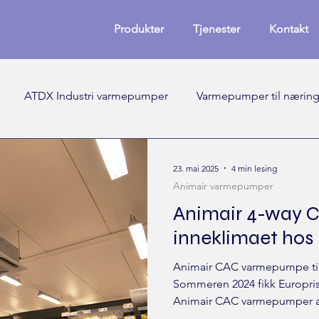
Produkter
Tjenester
Kontakt
ATDX Industri varmepumper
Varmepumper til nærin
23. mai 2025
4 min lesing
Animair varmepumper
Animair 4-way Ca
inneklimaet hos
Animair CAC varmepumpe til
Sommeren 2024 fikk Europris 
Animair CAC varmepumper av 