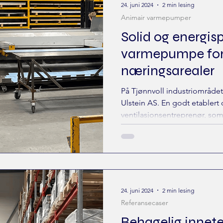
24. juni 2024
2 min lesing
Animair varmepumper
Solid og energi
varmepumpe for
næringsarealer
På Tjønnvoll industriområdet
Ulstein AS. En godt etablert 
ventilasjonsentreprenør, som.
24. juni 2024
2 min lesing
Referansecaser
Behagelig innet