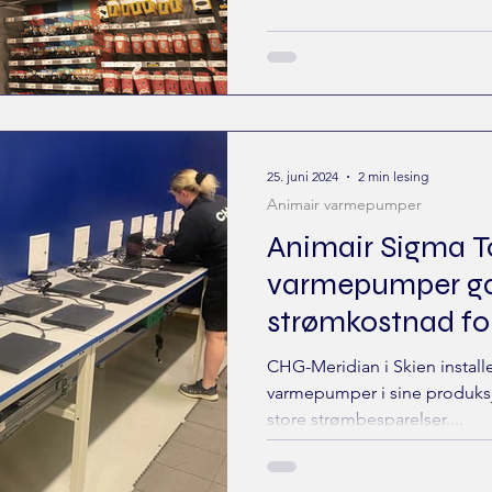
25. juni 2024
2 min lesing
Animair varmepumper
Animair Sigma 
varmepumper ga
strømkostnad f
CHG-Meridian i Skien install
varmepumper i sine produksj
store strømbesparelser....