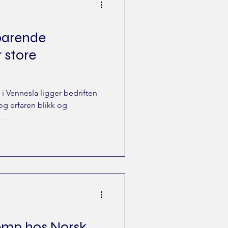
sparende
 store
 i Vennesla ligger bedriften
og erfaren blikk og
..
emp hos Norsk