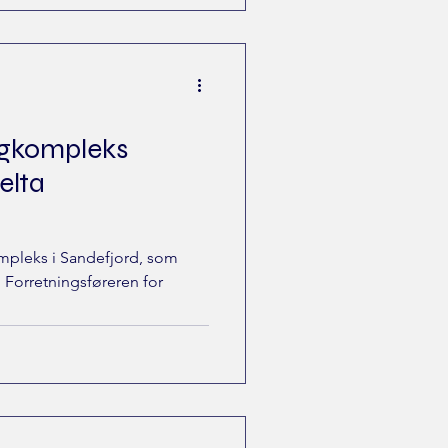
ligkompleks
elta
ompleks i Sandefjord, som
e. Forretningsføreren for