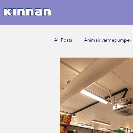
All Posts
Animair varmepumper
Luft varmepumper