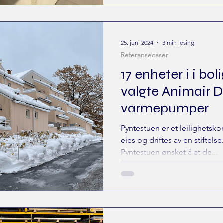
25. juni 2024
3 min lesing
Referansecaser
17 enheter i i bo
valgte Animair D
varmepumper
Pyntestuen er et leilighetsk
eies og driftes av en stiftels
Pyntestuen ønsket å at de...